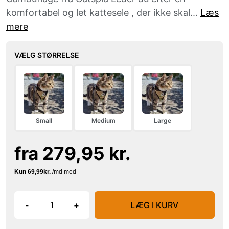
komfortabel og let kattesele , der ikke skal...
Læs
mere
VÆLG STØRRELSE
Small
Medium
Large
fra 279,95 kr.
-
+
LÆG I KURV