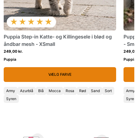
★★★★★
Puppia Step-in Katte- og Killingesele i blød og
Puppi
åndbar mesh - XSmall
- Smal
249,00 kr.
249,00 
Puppia
Puppia
VÆLG FARVE
Army
Azurblå
Blå
Mocca
Rosa
Rød
Sand
Sort
Army
Syren
Syren