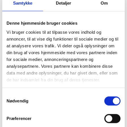
Velcrolukning ved halsen
– nem og sikker lukning.
Samtykke
Detaljer
Om
Spænde rundt om maven
– stabil pasform uden at
stramme.
Åndbart "Soft Air-Mesh"
– komfortabel og
Denne hjemmeside bruger cookies
skånsom mod pelsen.
Vi bruger cookies til at tilpasse vores indhold og
Letvægtsdesign
– perfekt til både voksne katte og
annoncer, til at vise dig funktioner til sociale medier og til
killinger.
at analysere vores trafik. Vi deler også oplysninger om
Skånsom for nakken
– giver god bevægelighed
din brug af vores hjemmeside med vores partnere inden
uden belastning.
for sociale medier, annonceringspartnere og
analysepartnere. Vores partnere kan kombinere disse
Perfekt til daglig brug
data med andre oplysninger, du har givet dem, eller som
Denne
ergonomiske kattesele
er ideel til både
de har indsamlet fra din brug af deres tjenester.
hverdagsbrug og udendørs eventyr, hvor din kat kan
bevæge sig frit og trygt.
Samtykkevalg
Nødvendig
Farve:
Army camouflage med sort kant
Mærke:
Catspia
Præferencer
Vi anbefaler flexline i small 8 meter line eller KW´s