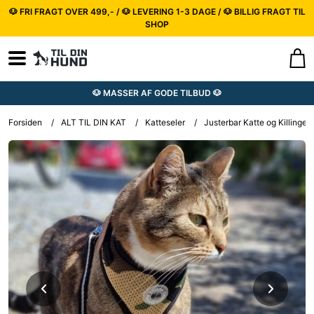
🐶 FRI FRAGT OVER 499,- / 🐶 LEVERING 1-3 DAGE / 🐶 BILLIG FRAGT TIL
SHOP
🐶 MASSER AF GODE TILBUD 🐶
Forsiden
/
ALT TIL DIN KAT
/
Katteseler
/
Justerbar Katte og Killinges