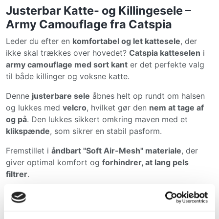
Justerbar Katte- og Killingesele –
Army Camouflage fra Catspia
Leder du efter en
komfortabel og let kattesele
, der
ikke skal trækkes over hovedet?
Catspia katteselen
i
army camouflage med sort kant
er det perfekte valg
til både killinger og voksne katte.
Denne
justerbare sele
åbnes helt op rundt om halsen
og lukkes med
velcro
, hvilket gør den
nem at tage af
og på
. Den lukkes sikkert omkring maven med et
klikspænde
, som sikrer en stabil pasform.
Fremstillet i
åndbart "Soft Air-Mesh" materiale
, der
giver optimal komfort og
forhindrer, at lang pels
filtrer
.
Fordele ved Catspia Kattesele:
Åbnes helt op
– ingen ubehag ved at tage den på.