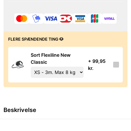
FLERE SPÆNDENDE TING 🐶
Sort Flexiline New
+ 99,95
Classic
kr.
Beskrivelse