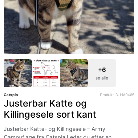
+6
se alle
Catspia
Produkt ID: HA9485
Justerbar Katte og
Killingesele sort kant
Justerbar Katte- og Killingesele – Army
Camouflage fra Catspia Leder du efter en