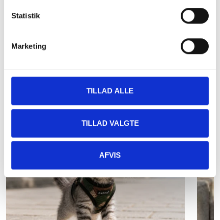
bløde line i 0,6 mm
Statistik
Marketing
Din bedste ven vil også elske dette
TILLAD ALLE
TILLAD VALGTE
AFVIS