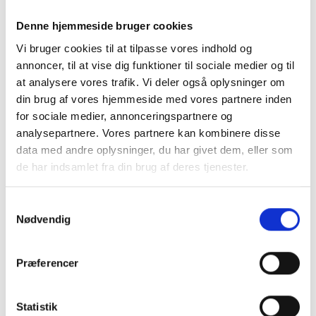
✔
Forbedrer hudens sundhed
– Stimulering af hudens
Denne hjemmeside bruger cookies
naturlige olier giver en skinnende pels.
Vi bruger cookies til at tilpasse vores indhold og
✔
Reducerer fældning
– Mindsker mængden af løse
annoncer, til at vise dig funktioner til sociale medier og til
hår i hjemmet.
at analysere vores trafik. Vi deler også oplysninger om
✔
Forhindrer sammenfiltring
– Gør pelsplejen lettere
din brug af vores hjemmeside med vores partnere inden
og forhindrer knuder.
for sociale medier, annonceringspartnere og
Vores udvalg af trimmeværktøjer
analysepartnere. Vores partnere kan kombinere disse
data med andre oplysninger, du har givet dem, eller som
Vi tilbyder blandt andet trimmeknive og
de har indsamlet fra din brug af deres tjenester.
trimmefingerbøl, der gør trimningen effektiv og
skånsom for din hund. Sortimentet opdateres løbende,
så du altid kan finde de bedste produkter til din hunds
Samtykkevalg
Nødvendig
pelspleje.
Sådan vælger du det rette
Præferencer
trimmeværktøj
🔹
Trimmeknive:
Ideelle til at fjerne døde hår fra
Statistik
ruhårede racer.