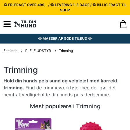
🐶 FRI FRAGT OVER 499,- / 🐶 LEVERING 1-3 DAGE / 🐶 BILLIG FRAGT TIL
SHOP
🐶 MASSER AF GODE TILBUD 🐶
Forsiden
/
PLEJE UDSTYR
/
Trimning
Trimning
Hold din hunds pels sund og velplejet med korrekt
trimning.
Find de trimmeværktøjer her, der gør det
nemt at vedligeholde din hunds pels derhjemme.
Mest populære i Trimning