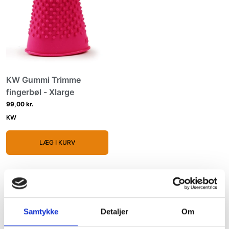
KW Gummi Trimme
fingerbøl - Xlarge
99,00 kr.
KW
LÆG I KURV
Hvorfor er trimning vigtig?
Samtykke
Detaljer
Om
✔
Fjerner døde hår
– Trimning hjælper med at fjerne
løse hår og fremmer en sund pels.