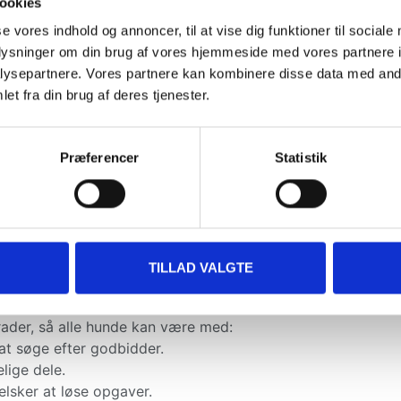
ookies
se vores indhold og annoncer, til at vise dig funktioner til sociale
oplysninger om din brug af vores hjemmeside med vores partnere i
udfordrende aktivering til din hu
ysepartnere. Vores partnere kan kombinere disse data med andr
ion – de elsker også at bruge hjernen! Nina Ottosson hundes
et fra din brug af deres tjenester.
rfekt til at forebygge kedsomhed og styrke samarbejdet me
osson hundespil?
Præferencer
Statistik
 aktiverer hundens intelligens.
, hvor gåturene ikke er nok.
opgaver til avancerede udfordringer.
de til nysgerrige poter og snuder.
TILLAD VALGTE
rader, så alle hunde kan være med:
 at søge efter godbidder.
lige dele.
elsker at løse opgaver.