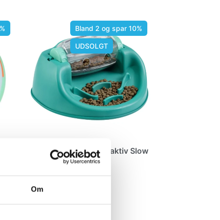
0%
Bland 2 og spar 10%
UDSOLGT
eder
Dog Spin N’ Eat – Interaktiv Slow
Feeder & Puslespil
289,00 kr.
Nina Ottosson
Om