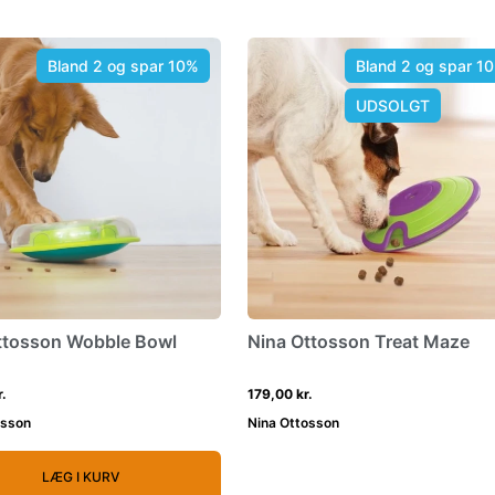
Bland 2 og spar 10%
Bland 2 og spar 1
UDSOLGT
ttosson Wobble Bowl
Nina Ottosson Treat Maze
.
179,00 kr.
osson
Nina Ottosson
LÆG I KURV