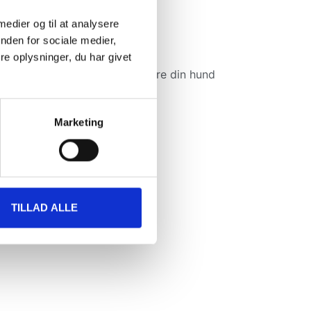
 medier og til at analysere
nden for sociale medier,
nd!
e oplysninger, du har givet
pil er designet til at stimulere din hund
llem dig og din hund.
Marketing
TILLAD ALLE