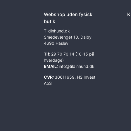
Webshop uden fysisk
K
butik
Tildinhund.dk
Smedevænget 10. Dalby
4690 Haslev
Tlf:
29 70 70 14 (10-15 på
hverdage)
EMAIL:
info@tildinhund.dk
CVR:
30611659. HS Invest
ApS