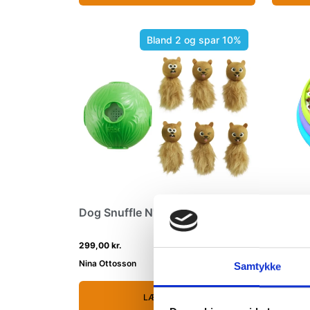
Bland 2 og spar 10%
Dog Snuffle N' Treat Ball
Lickin'
299,00 kr.
249,00 k
Nina Ottosson
Nina Ott
Samtykke
LÆG I KURV