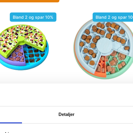
Bland 2 og spar 10%
Bland 2 og spar 1
 Layers Slow Feeder
Puppy Lickin' Layers Slow Fe
r.
189,00 kr.
osson
Nina Ottosson
Detaljer
LÆG I KURV
LÆG I KURV