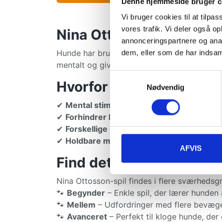
Denne hjemmeside bruger c
Vi bruger cookies til at tilpas
vores trafik. Vi deler også 
Nina Ottosson – Sjov og 
annonceringspartnere og anal
Hunde har brug for mere end bare fysisk mot
dem, eller som de har indsaml
mentalt og give den en sjov udfordring. Pe
Samtykkevalg
Hvorfor vælge Nina Ott
Nødvendig
✔
Mental stimulering
– Spil og opgaver, der
✔
Forhindrer kedsomhed
– Perfekt til dage
✔
Forskellige sværhedsgrader
– Fra lette 
✔
Holdbare materialer
– Designet til at hol
AFVIS
Find det rette hundespil
Nina Ottosson-spil findes i flere sværhedsg
🐾
Begynder
– Enkle spil, der lærer hunden
🐾
Mellem
– Udfordringer med flere bevæge
🐾
Avanceret
– Perfekt til kloge hunde, der 