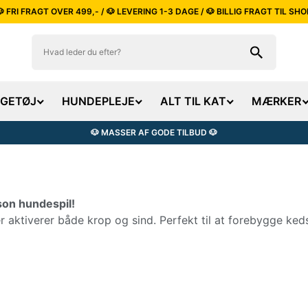
🐶 FRI FRAGT OVER 499,- / 🐶 LEVERING 1-3 DAGE / 🐶 BILLIG FRAGT TIL SHO
EGETØJ
HUNDEPLEJE
ALT TIL KAT
MÆRKER
🐶 MASSER AF GODE TILBUD 🐶
son hundespil!
r aktiverer både krop og sind. Perfekt til at forebygge ke