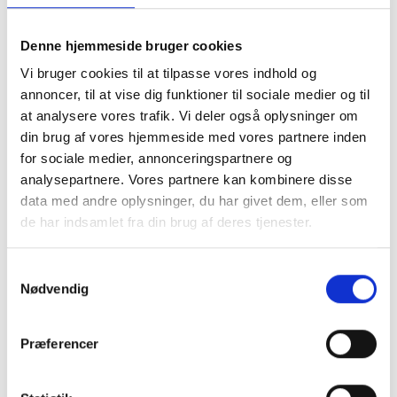
Børster og karter:
Essentielle redskaber til at
fjerne løse hår og forebygge filtret pels.
Denne hjemmeside bruger cookies
Hundekamme:
Ideelle til at løsne knuder og holde
Vi bruger cookies til at tilpasse vores indhold og
pelsen glat og sund.
annoncer, til at vise dig funktioner til sociale medier og til
at analysere vores trafik. Vi deler også oplysninger om
Furminator:
Effektive værktøjer til at reducere
din brug af vores hjemmeside med vores partnere inden
fældning ved at fjerne underuld.
for sociale medier, annonceringspartnere og
Hundesakse og maskiner:
Til præcis trimning og
analysepartnere. Vores partnere kan kombinere disse
klipning, så din hund altid ser velplejet ud.
data med andre oplysninger, du har givet dem, eller som
de har indsamlet fra din brug af deres tjenester.
Trimningstilbehør:
Alt hvad du behøver for en
professionel trimning derhjemme.
Samtykkevalg
Nødvendig
Flåtfjernere:
Sikre og effektive værktøjer til
fjernelse af flåter.
Præferencer
Negleslibere og klosakse:
For nem og sikker
klipning og vedligeholdelse af din hunds kløer.