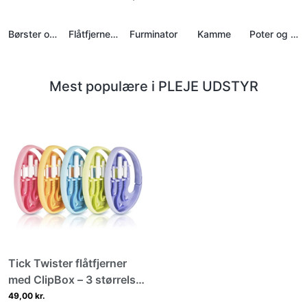
Børster og Karter
Flåtfjernere
Furminator
Kamme
Poter og Klør
Mest populære i PLEJE UDSTYR
Tick Twister flåtfjerner
med ClipBox – 3 størrelser
i praktisk sæt
49,00 kr.