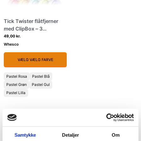
Tick Twister flåtfjerner
med ClipBox – 3
størrelser i praktisk sæt
49,00 kr.
Whesco
VÆLG VÆLG FARVE
Pastel Rosa
Pastel Blå
Pastel Grøn
Pastel Gul
Pastel Lilla
Vores sortiment inden for
plejeudstyr inkluderer:
Samtykke
Detaljer
Om