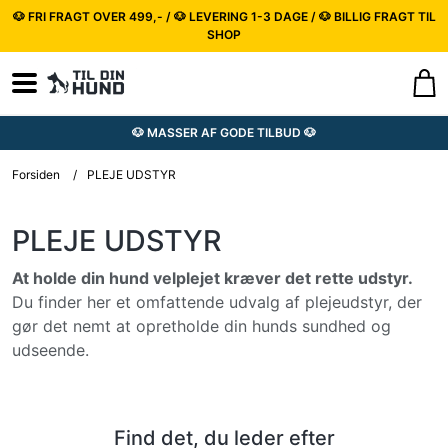
🐶 FRI FRAGT OVER 499,- / 🐶 LEVERING 1-3 DAGE / 🐶 BILLIG FRAGT TIL
SHOP
🐶 MASSER AF GODE TILBUD 🐶
Forsiden
/
PLEJE UDSTYR
PLEJE UDSTYR
At holde din hund velplejet kræver det rette udstyr.
Du finder her et omfattende udvalg af plejeudstyr, der
gør det nemt at opretholde din hunds sundhed og
udseende.
Find det, du leder efter