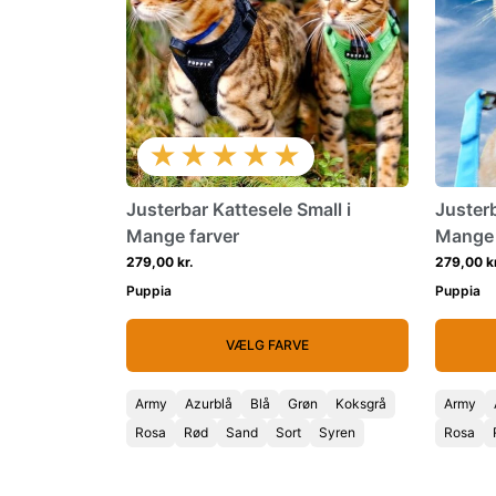
★★★★★
Justerbar Kattesele Small i
Juster
Mange farver
Mange 
279,00 kr.
279,00 kr
Puppia
Puppia
VÆLG FARVE
Army
Azurblå
Blå
Grøn
Koksgrå
Army
Rosa
Rød
Sand
Sort
Syren
Rosa