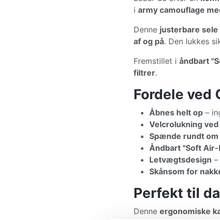
i
army camouflage med
Denne
justerbare sele
af og på
. Den lukkes 
Fremstillet i
åndbart "S
filtrer
.
Fordele ved 
Åbnes helt op
– in
Velcrolukning ved
Spænde rundt om
Åndbart "Soft Air
Letvægtsdesign
– 
Skånsom for nakk
Perfekt til d
Denne
ergonomiske ka