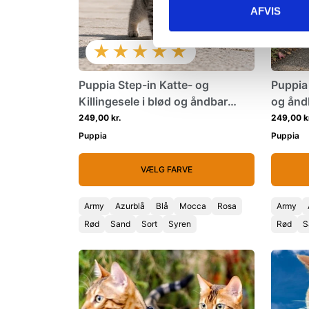
AFVIS
★★★★★
Puppia Step-in Katte- og
Puppia 
Killingesele i blød og åndbar
og ånd
mesh - XSmall
249,00 kr.
249,00 k
Puppia
Puppia
VÆLG FARVE
Army
Azurblå
Blå
Mocca
Rosa
Army
Rød
Sand
Sort
Syren
Rød
S