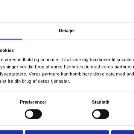
t.
e med brun kant
Detaljer
small 8 meter line eller KW´s bløde line i 0,6 mm
ookies
se vores indhold og annoncer, til at vise dig funktioner til sociale
oplysninger om din brug af vores hjemmeside med vores partnere i
å elske dette
ysepartnere. Vores partnere kan kombinere disse data med andr
et fra din brug af deres tjenester.
Præferencer
Statistik