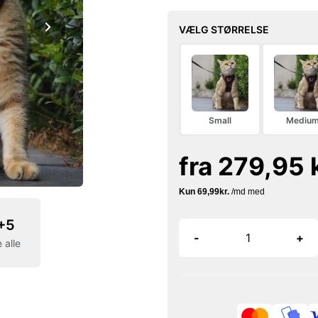
VÆLG STØRRELSE
Small
Mediu
fra 279,95 k
+5
-
+
 alle