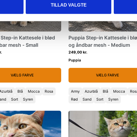
TILLAD VALGTE
Step-in Kattesele i blød
Puppia Step-in Kattesele i bl
bar mesh - Small
og åndbar mesh - Medium
r.
249,00 kr.
Puppia
VÆLG FARVE
VÆLG FARVE
Azurblå
Blå
Mocca
Rosa
Army
Azurblå
Blå
Mocca
Ros
and
Sort
Syren
Rød
Sand
Sort
Syren