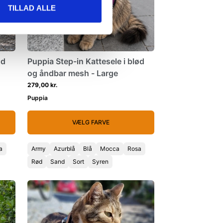
TILLAD ALLE
ød
Puppia Step-in Kattesele i blød
og åndbar mesh - Large
279,00 kr.
Puppia
VÆLG FARVE
a
Army
Azurblå
Blå
Mocca
Rosa
Rød
Sand
Sort
Syren