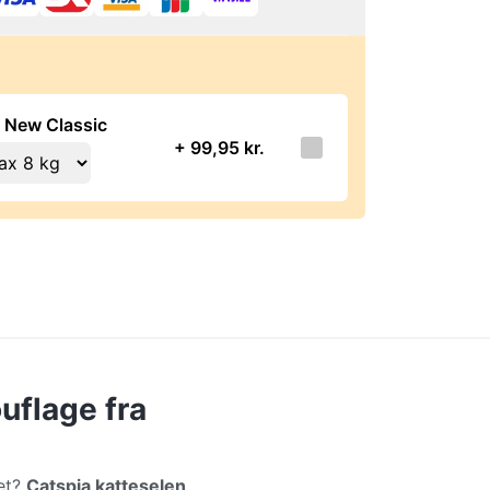
e New Classic
+ 99,95 kr.
uflage fra
det?
Catspia katteselen