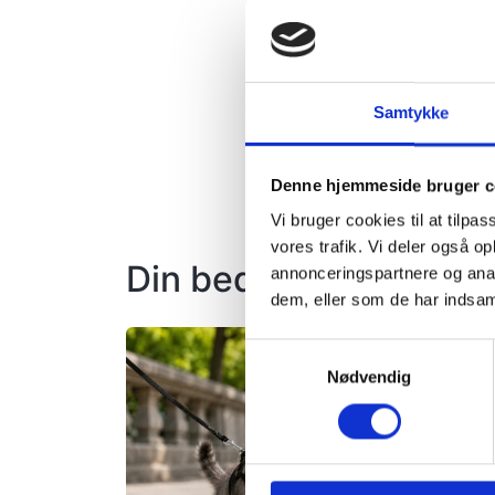
bevæge sig frit og tryg
Farve:
Army camouflag
Mærke:
Catspia
Samtykke
Vi anbefaler flexline i 
Denne hjemmeside bruger c
Vi bruger cookies til at tilpas
vores trafik. Vi deler også 
Din bedste ven vil ogs
annonceringspartnere og anal
dem, eller som de har indsaml
Samtykkevalg
Nødvendig