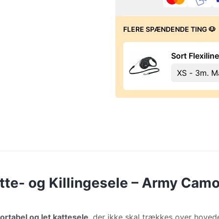
FLERE SPÆNDENDE TING 🐶
Sort Flexilin
tte- og Killingesele – Army Camo
rtabel og let kattesele
, der ikke skal trækkes over hove