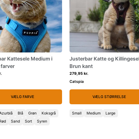
bar Kattesele Medium i
Justerbar Katte og Killingese
farver
Brun kant
.
279,95 kr.
Catspia
VÆLG FARVE
VÆLG STØRRELSE
Azurblå
Blå
Grøn
Koksgrå
Small
Medium
Large
Rød
Sand
Sort
Syren