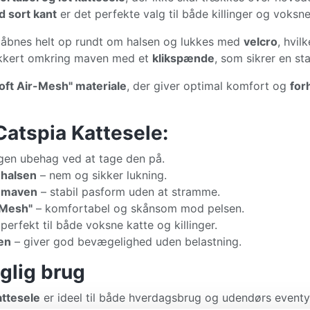
 sort kant
er det perfekte valg til både killinger og voksne
åbnes helt op rundt om halsen og lukkes med
velcro
, hvil
sikkert omkring maven med et
klikspænde
, som sikrer en st
oft Air-Mesh" materiale
, der giver optimal komfort og
for
Catspia Kattesele:
gen ubehag ved at tage den på.
 halsen
– nem og sikker lukning.
 maven
– stabil pasform uden at stramme.
-Mesh"
– komfortabel og skånsom mod pelsen.
perfekt til både voksne katte og killinger.
en
– giver god bevægelighed uden belastning.
aglig brug
ttesele
er ideel til både hverdagsbrug og udendørs eventyr