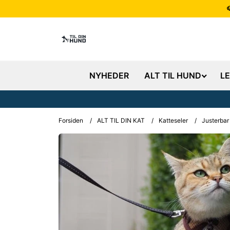
NYHEDER
ALT TIL HUND
L
Forsiden
/
ALT TIL DIN KAT
/
Katteseler
/
Justerbar