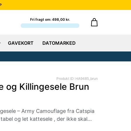
P
Fri fragt om: 498,00 kr.
GAVEKORT
DATOMARKED
Produkt ID: HA9485_brun
e og Killingesele Brun
ingesele – Army Camouflage fra Catspia
bel og let kattesele , der ikke skal...