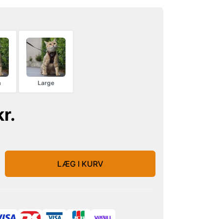
m
Large
r.
LÆG I KURV