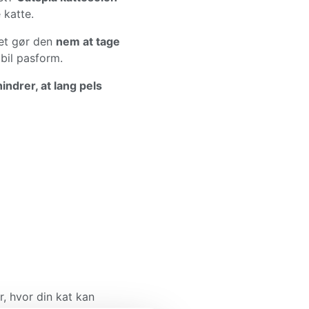
 katte.
ket gør den
nem at tage
abil pasform.
hindrer, at lang pels
, hvor din kat kan