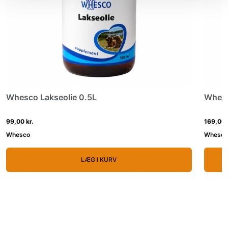
Whesco Lakseolie 0.5L
Whesco
99,00 kr.
169,00 
Whesco
Whesco
LÆG I KURV