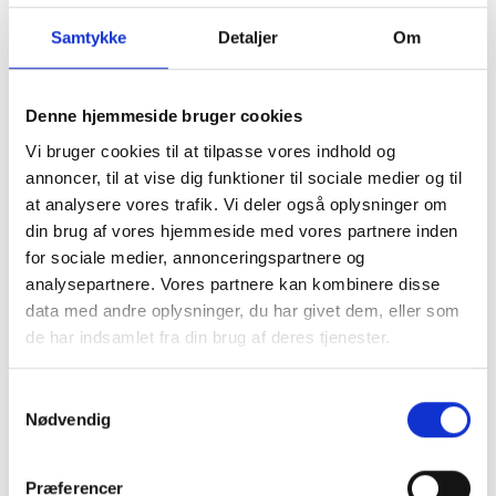
Sammensætning
Samtykke
Detaljer
Om
76 % lakseolie, 19 % fårefedt, 4 % glucosamin, 1 %
chondroitin
Denne hjemmeside bruger cookies
Indeholder naturligt omega-3- og omega-6-fedtsyrer,
Vi bruger cookies til at tilpasse vores indhold og
herunder EPA og DHA.
annoncer, til at vise dig funktioner til sociale medier og til
Analyse
at analysere vores trafik. Vi deler også oplysninger om
Råfedt 96,3 %
din brug af vores hjemmeside med vores partnere inden
Råprotein 1,8 %
for sociale medier, annonceringspartnere og
Råfiber 0,7 %
analysepartnere. Vores partnere kan kombinere disse
Råaske 0,25 %
data med andre oplysninger, du har givet dem, eller som
Vand 0,5 %
de har indsamlet fra din brug af deres tjenester.
Opbevaring
Samtykkevalg
Opbevares tørt og ved almindelig stuetemperatur.
Nødvendig
Beskyt mod direkte sollys. Luk flasken efter brug.
Indhold:
Præferencer