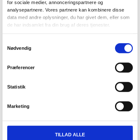
for sociale medier, annonceringspartnere og
analysepartnere. Vores partnere kan kombinere disse
Mærke
data med andre oplysninger, du har givet dem, eller som
Trixie
de har indsamlet fra din brug af deres tjenester.
Samtykkevalg
Nødvendig
Din bedste ven vil også elske dette
Præferencer
Statistik
Marketing
TILLAD ALLE