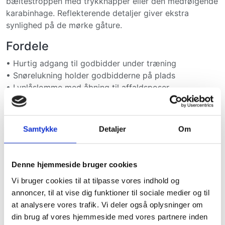
bæltestroppen med trykknapper eller den medfølgende
karabinhage. Reflekterende detaljer giver ekstra
synlighed på de mørke gåture.
Fordele
• Hurtig adgang til godbidder under træning
• Snørelukning holder godbidderne på plads
• Lynlåslomme med åbning til affaldsposer
• Kan fastgøres med bæltestrop eller karabinhage
• Reflekterende detaljer for øget synlighed
• Perfekt til træning, gåture og hverdagsbrug
Samtykke
Detaljer
Om
Størrelse
Ø13 × 15 cm
Denne hjemmeside bruger cookies
Farver
Vi bruger cookies til at tilpasse vores indhold og
annoncer, til at vise dig funktioner til sociale medier og til
• Mørkegrøn/Grøn
at analysere vores trafik. Vi deler også oplysninger om
• Grå/Beige
din brug af vores hjemmeside med vores partnere inden
• Blå/Grå