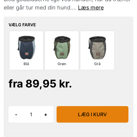
eller går tur med din hund....
Læs mere
VÆLG FARVE
Blå
Grøn
Grå
fra 89,95 kr.
-
+
LÆG I KURV