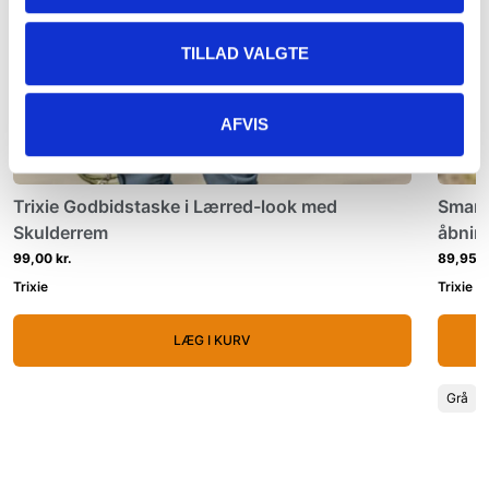
TILLAD VALGTE
AFVIS
Trixie Godbidstaske i Lærred-look med
Smart
Skulderrem
åbnin
99,00 kr.
89,95 k
Trixie
Trixie
LÆG I KURV
Grå