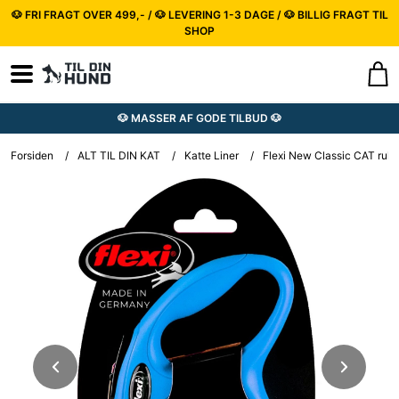
🐶 FRI FRAGT OVER 499,- / 🐶 LEVERING 1-3 DAGE / 🐶 BILLIG FRAGT TIL
SHOP
🐶 MASSER AF GODE TILBUD 🐶
Forsiden
/
ALT TIL DIN KAT
/
Katte Liner
/
Flexi New Classic CAT rulle