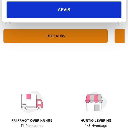
Flexi New Classic CAT rulleline 3M – sort
Flexi 
AFVIS
99,00 kr.
99,00 k
Flexi
Flexi
LÆG I KURV
FRI FRAGT OVER KR 499
HURTIG LEVERING
Til Pakkeshop
1-3 Hverdage