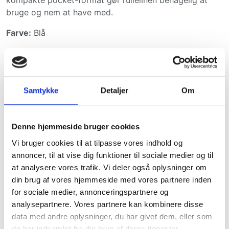
kompakte pocket-format gør rullelinen behagelig at
bruge og nem at have med.
Farve:
Blå
Størrelse:
XS – 3 meter
Til katte op til 8 kg
Samtykke
Detaljer
Om
Produktinformation:
3 m snor
Komfortabelt bremsesystem
Denne hjemmeside bruger cookies
Ekstra let pocket-format
Vi bruger cookies til at tilpasse vores indhold og
Moderne ergonomisk design
annoncer, til at vise dig funktioner til sociale medier og til
Produceret i Tyskland
at analysere vores trafik. Vi deler også oplysninger om
Produktvægt: ca. 100 g
din brug af vores hjemmeside med vores partnere inden
for sociale medier, annonceringspartnere og
analysepartnere. Vores partnere kan kombinere disse
data med andre oplysninger, du har givet dem, eller som
de har indsamlet fra din brug af deres tjenester.