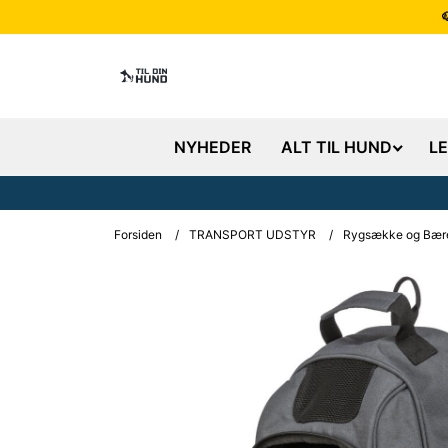
NYHEDER
ALT TIL HUND
L
Forsiden
/
TRANSPORT UDSTYR
/
Rygsække og Bær