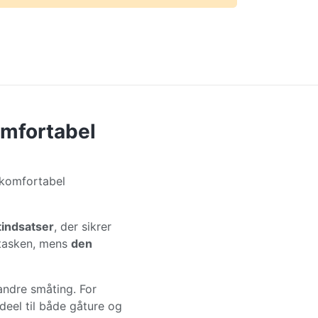
omfortabel
g komfortabel
tindsatser
, der sikrer
 tasken, mens
den
andre småting. For
ideel til både gåture og