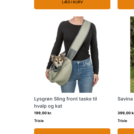
LÆG I KURV
Lysgrøn Sling front taske til
Savina
hvalp og kat
199,00 kr.
399,00 k
Trixie
Trixie