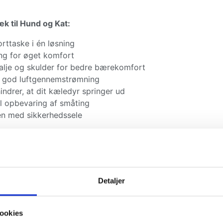
k til Hund og Kat:
ttaske i én løsning
ing for øget komfort
 talje og skulder for bedre bærekomfort
r god luftgennemstrømning
indrer, at dit kæledyr springer ud
l opbevaring af småting
len med sikkerhedssele
26 cm
Detaljer
ookies