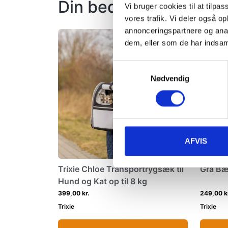
Din bedste ven vil ogs
Vi bruger cookies til at tilpas
vores trafik. Vi deler også 
annonceringspartnere og anal
dem, eller som de har indsaml
Samtykkevalg
Nødvendig
AFVIS
Trixie Chloe Transportrygsæk til
Grå Bær
Hund og Kat op til 8 kg
399,00 kr.
249,00 k
Trixie
Trixie