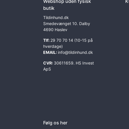
Webshop uden fysisk
K
butik
Tildinhund.dk
Smedevænget 10. Dalby
4690 Haslev
Tlf:
29 70 70 14 (10-15 på
hverdage)
EMAIL:
info@tildinhund.dk
CVR:
30611659. HS Invest
ApS
Følg os her