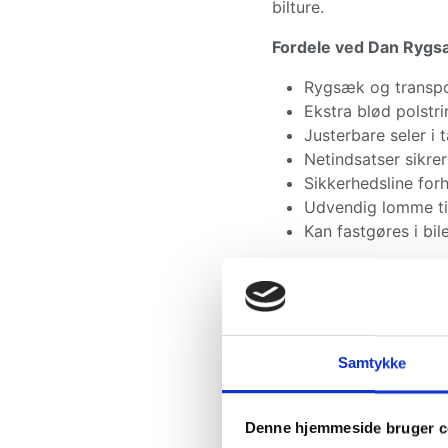
bilture.
Fordele ved Dan Rygsæ
Rygsæk og transpor
Ekstra blød polstr
Justerbare seler i
Netindsatser sikre
Sikkerhedsline forh
Udvendig lomme ti
Kan fastgøres i bi
Størrelse:
36 x 44 x 
Maks. vægt:
6 kg
Materiale:
Polyester
Samtykke
Denne hjemmeside bruger c