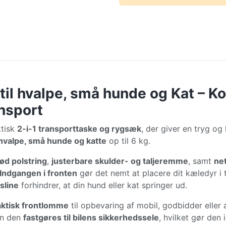
il hvalpe, små hunde og Kat – K
ansport
ktisk
2-i-1 transporttaske og rygsæk
, der giver en tryg o
hvalpe, små hunde og katte
op til 6 kg.
lød polstring
,
justerbare skulder- og taljeremme
, samt
ne
Indgangen i fronten
gør det nemt at placere dit kæledyr i
sline
forhindrer, at din hund eller kat springer ud.
aktisk frontlomme
til opbevaring af mobil, godbidder eller 
kan den
fastgøres til bilens sikkerhedssele
, hvilket gør den 