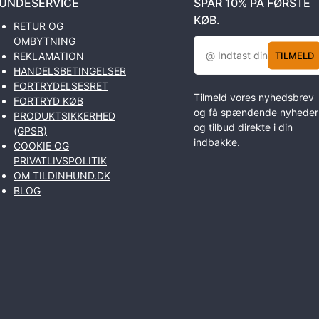
UNDESERVICE
SPAR 10% PÅ FØRSTE
KØB.
RETUR OG
OMBYTNING
TILMELD
REKLAMATION
HANDELSBETINGELSER
FORTRYDELSESRET
Tilmeld vores nyhedsbrev
FORTRYD KØB
og få spændende nyheder
PRODUKTSIKKERHED
og tilbud direkte i din
(GPSR)
indbakke.
COOKIE OG
PRIVATLIVSPOLITIK
OM TILDINHUND.DK
BLOG