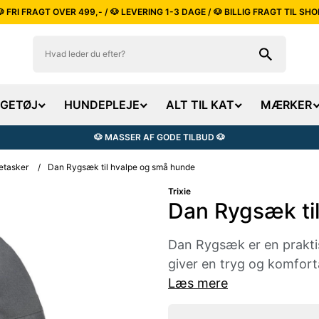
🐶 FRI FRAGT OVER 499,- / 🐶 LEVERING 1-3 DAGE / 🐶 BILLIG FRAGT TIL SHO
EGETØJ
HUNDEPLEJE
ALT TIL KAT
MÆRKER
🐶 MASSER AF GODE TILBUD 🐶
etasker
/
Dan Rygsæk til hvalpe og små hunde
Trixie
Dan Rygsæk ti
Dan Rygsæk er en praktis
giver en tryg og komfort
Læs mere