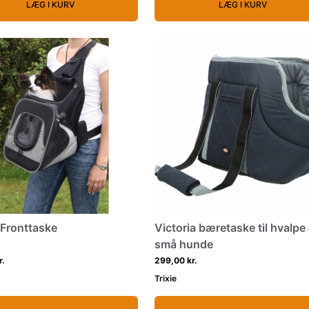
LÆG I KURV
LÆG I KURV
 Fronttaske
Victoria bæretaske til hvalpe
små hunde
r.
299,00 kr.
Trixie