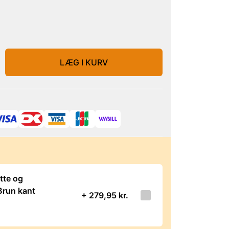
LÆG I KURV
tte og
 Brun kant
+ 279,95 kr.