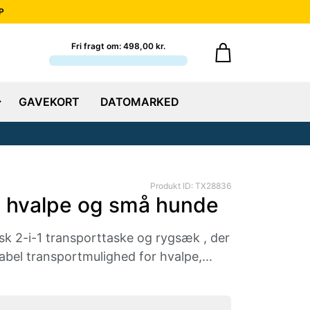
P
Fri fragt om: 498,00 kr.
GAVEKORT
DATOMARKED
Produkt ID: TX28836
l hvalpe og små hunde
k 2-i-1 transporttaske og rygsæk , der
abel transportmulighed for hvalpe,...