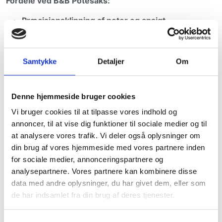
Fordele ved B&B Potesaks:
Præcisionsklipning af poter og ansigt
5” størrelse – ideel til detaljeret arbejde
Rustfrit stål med høj hårdhedskvalitet
Kan slibes flere gange uden at miste effekt
Samtykke
Detaljer
Om
Ergonomisk greb for maksimal komfort
Justerbar fingerskrue for optimal tilpasning
Danskproduceret og udviklet af professionelle
Denne hjemmeside bruger cookies
hundefrisører
Vi bruger cookies til at tilpasse vores indhold og
Længde:
5” (12,7 cm)
annoncer, til at vise dig funktioner til sociale medier og til
Mærke:
B&B
at analysere vores trafik. Vi deler også oplysninger om
Leveringstid:
Op til 8 dage
din brug af vores hjemmeside med vores partnere inden
for sociale medier, annonceringspartnere og
analysepartnere. Vores partnere kan kombinere disse
data med andre oplysninger, du har givet dem, eller som
de har indsamlet fra din brug af deres tjenester.
Din bedste ven vil også elske dette