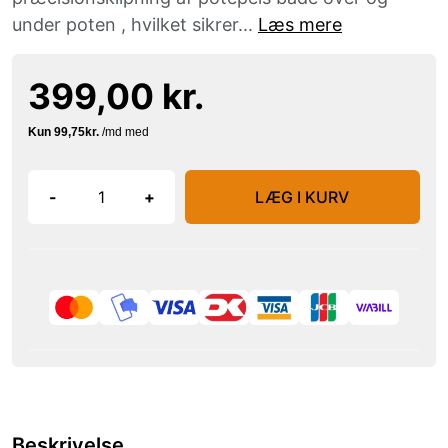
under poten , hvilket sikrer...
Læs mere
399,00 kr.
-
+
LÆG I KURV
Beskrivelse