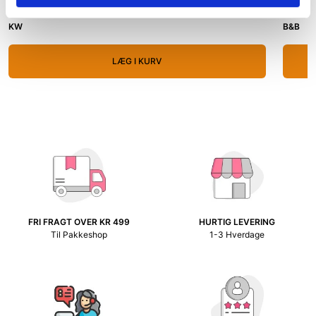
139,00 kr.
399,00 
KW
B&B
LÆG I KURV
FRI FRAGT OVER KR 499
HURTIG LEVERING
Til Pakkeshop
1-3 Hverdage