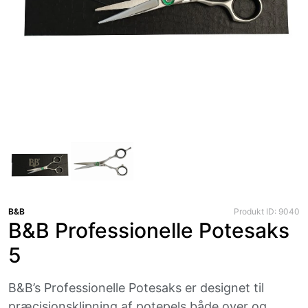
B&B
Produkt ID: 9040
B&B Professionelle Potesaks
5
B&B’s Professionelle Potesaks er designet til
præcisionsklipning af potepels både over og