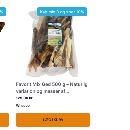
0%
Køb min 3 og spar 10%
Favorit Mix Ged 500 g – Naturlig
variation og masser af
tyggeglæde til din hund
129,00 kr.
Whesco
LÆG I KURV