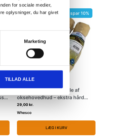
nden for sociale medier,
e oplysninger, du har givet
0%
Køb min 3 og spar 10%
Marketing
TILLAD ALLE
l –
1 stk Whesco tyggerulle af
sser
oksehovedhud – ekstra hård
tyggegodbid
29,00 kr.
Whesco
LÆG I KURV