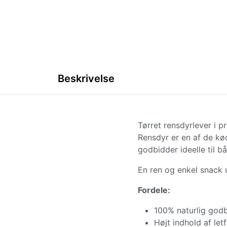
Beskrivelse
Tørret rensdyrlever i p
Rensdyr er en af de kød
godbidder ideelle til b
En ren og enkel snack 
Fordele:
100% naturlig god
Højt indhold af let