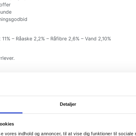
offer
ihunde
ningsgodbid
 11% – Råaske 2,2% – Råfibre 2,6% – Vand 2,10%
rlever.
tegnet ved 100% naturlige godbidder produceret i EU med 
Detaljer
ookies
å elske dette
se vores indhold og annoncer, til at vise dig funktioner til sociale