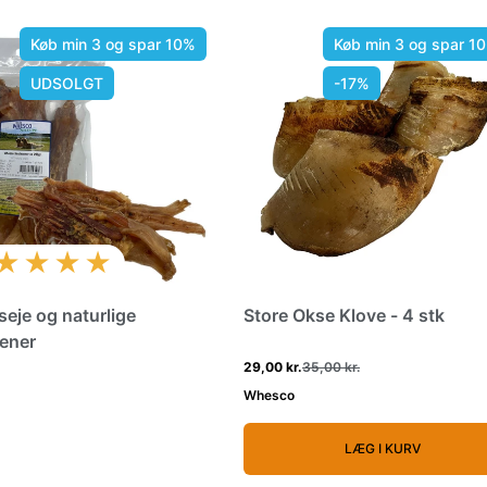
Køb min 3 og spar 10%
Køb min 3 og spar 1
UDSOLGT
-17%
★★★★
seje og naturlige
Store Okse Klove - 4 stk
ener
29,00 kr.
35,00 kr.
Whesco
LÆG I KURV