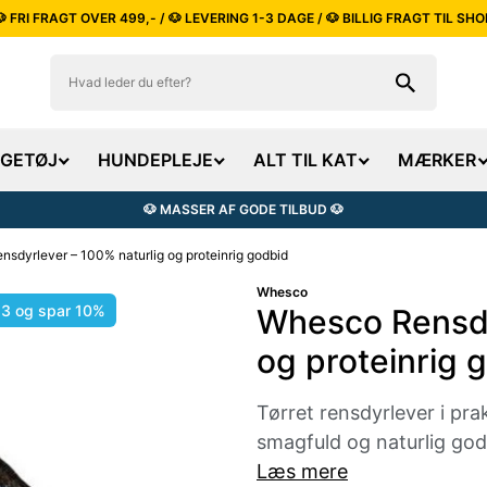
🐶 FRI FRAGT OVER 499,- / 🐶 LEVERING 1-3 DAGE / 🐶 BILLIG FRAGT TIL SHO
EGETØJ
HUNDEPLEJE
ALT TIL KAT
MÆRKER
🐶 MASSER AF GODE TILBUD 🐶
sdyrlever – 100% naturlig og proteinrig godbid
Whesco
 3 og spar 10%
Whesco Rensdy
og proteinrig 
Tørret rensdyrlever i pr
smagfuld og naturlig godb
Læs mere