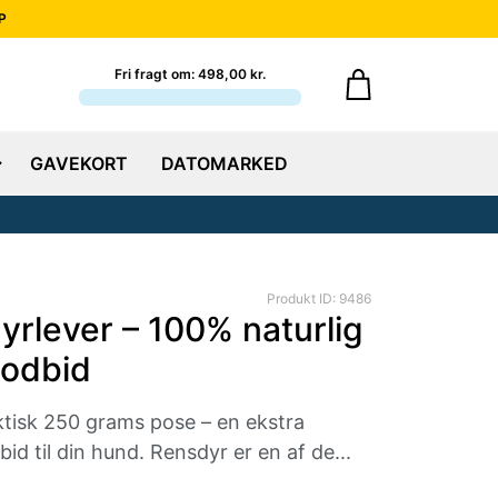
P
Fri fragt om: 498,00 kr.
GAVEKORT
DATOMARKED
Produkt ID: 9486
rlever – 100% naturlig
godbid
aktisk 250 grams pose – en ekstra
id til din hund. Rensdyr er en af de...