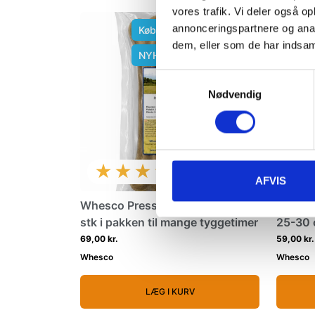
vores trafik. Vi deler også 
annonceringspartnere og anal
Køb min 3 og spar 10%
dem, eller som de har indsaml
NYHED
Samtykkevalg
Nødvendig
★★★★★
AFVIS
Whesco Presset Ben 26 cm - 2
Whesco
stk i pakken til mange tyggetimer
25-30 
69,00 kr.
59,00 kr.
Whesco
Whesco
LÆG I KURV