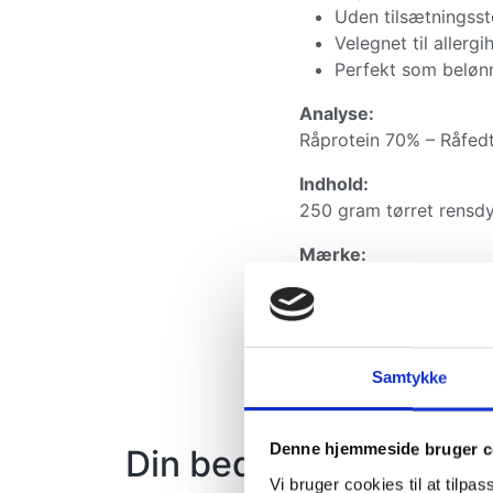
Uden tilsætningsst
Velegnet til allerg
Perfekt som beløn
Analyse:
Råprotein 70% – Råfedt
Indhold:
250 gram tørret rensdy
Mærke:
Whesco Nature – kende
rene råvarer.
Samtykke
Denne hjemmeside bruger c
Din bedste ven vil ogs
Vi bruger cookies til at tilpas