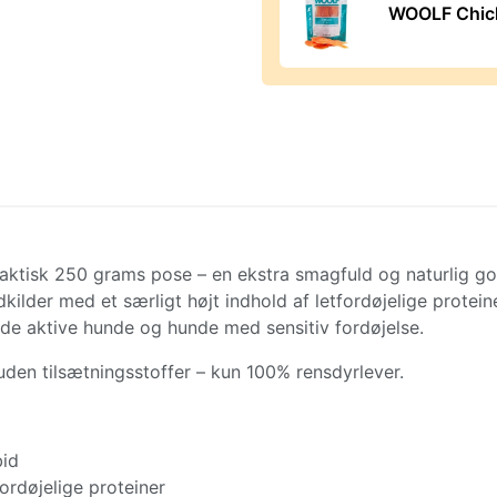
WOOLF Chick
raktisk 250 grams pose – en ekstra smagfuld og naturlig god
kilder med et særligt højt indhold af letfordøjelige proteine
åde aktive hunde og hunde med sensitiv fordøjelse.
uden tilsætningsstoffer – kun 100% rensdyrlever.
bid
fordøjelige proteiner