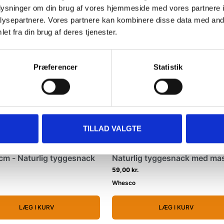
oplysninger om din brug af vores hjemmeside med vores partnere i
ysepartnere. Vores partnere kan kombinere disse data med andr
Køb min 3 og spar 10%
Køb min 3 og spar 1
et fra din brug af deres tjenester.
NYHED
NYHED
Præferencer
Statistik
TILLAD VALGTE
 Flettet Oksehovedhud
Whesco Oksehovedhud Spira
cm - Naturlig tyggesnack
Naturlig tyggesnack med ma
af smag
59,00 kr.
Whesco
LÆG I KURV
LÆG I KURV