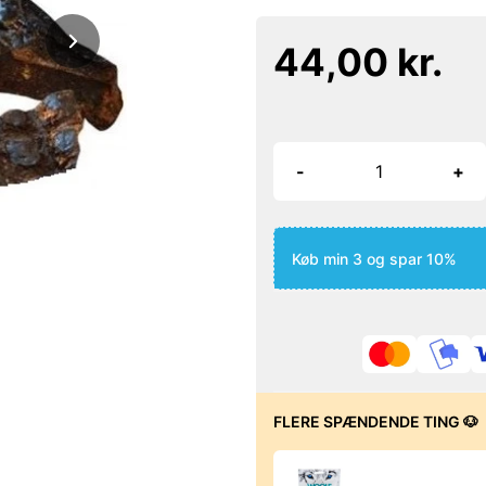
44,00 kr.
-
+
Køb min 3 og spar 10%
FLERE SPÆNDENDE TING 🐶