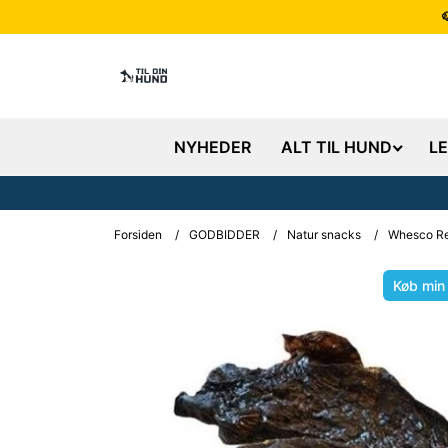
NYHEDER
ALT TIL HUND
L
Forsiden
/
GODBIDDER
/
Natur snacks
/
Whesco Ren
Køb min