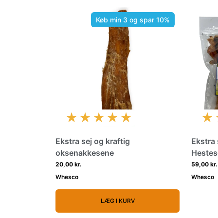
Køb min 3 og spar 10%
★★★★★
★
Ekstra sej og kraftig
Ekstra 
oksenakkesene
Hestes
20,00 kr.
59,00 kr.
Whesco
Whesco
LÆG I KURV