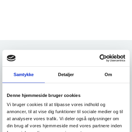
Anmeldelser af
Trixie Leopard Bjørn med Lyd 30 cm
Samtykke
Detaljer
Om
D. 17. jun. 2026
✓
Verificeret
Denne hjemmeside bruger cookies
Vi bruger cookies til at tilpasse vores indhold og
annoncer, til at vise dig funktioner til sociale medier og til
★★★★★
at analysere vores trafik. Vi deler også oplysninger om
din brug af vores hjemmeside med vores partnere inden
Anne siger...