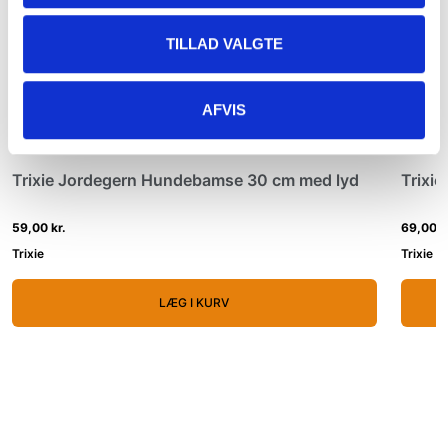
TILLAD VALGTE
AFVIS
Trixie Jordegern Hundebamse 30 cm med lyd
Trixi
59,00 kr.
69,00 k
Trixie
Trixie
LÆG I KURV