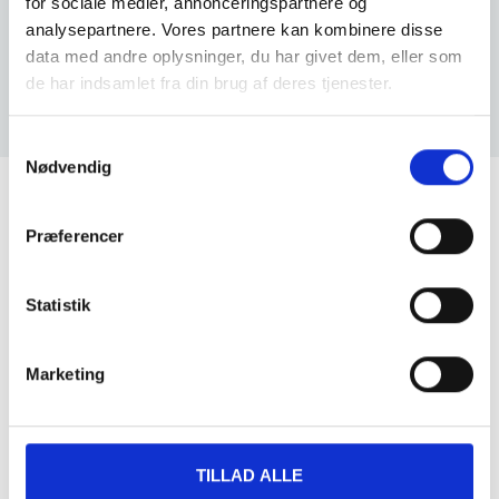
for sociale medier, annonceringspartnere og
Lækker blødt tøjdyr, som Wilma er meget glad
analysepartnere. Vores partnere kan kombinere disse
for
data med andre oplysninger, du har givet dem, eller som
de har indsamlet fra din brug af deres tjenester.
Samtykkevalg
Nødvendig
Din bedste ven vil også elske dette
Præferencer
Bland 2 og spar 10%
Statistik
Marketing
TILLAD ALLE