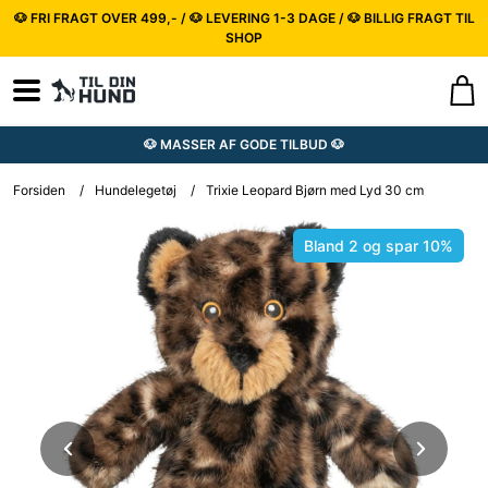
🐶 FRI FRAGT OVER 499,- / 🐶 LEVERING 1-3 DAGE / 🐶 BILLIG FRAGT TIL
SHOP
🐶 MASSER AF GODE TILBUD 🐶
Forsiden
/
Hundelegetøj
/
Trixie Leopard Bjørn med Lyd 30 cm
Bland 2 og spar 10%