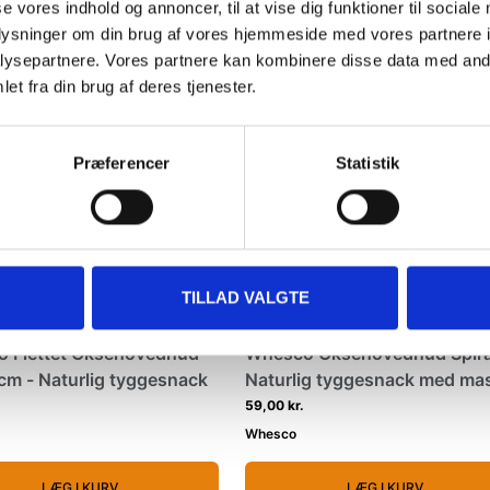
å elske dette
se vores indhold og annoncer, til at vise dig funktioner til sociale
oplysninger om din brug af vores hjemmeside med vores partnere i
ysepartnere. Vores partnere kan kombinere disse data med andr
Køb min 3 og spar 10%
Køb min 3 og spar 1
et fra din brug af deres tjenester.
NYHED
NYHED
Præferencer
Statistik
TILLAD VALGTE
 Flettet Oksehovedhud
Whesco Oksehovedhud Spira
cm - Naturlig tyggesnack
Naturlig tyggesnack med ma
af smag
59,00 kr.
Whesco
LÆG I KURV
LÆG I KURV