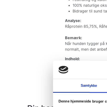
100% naturlige ok
Bidrager til sund t
Analyse:
Råprotein 85,75%, Råfe
Bemærk:
Når hunden tygger på k
normalt, men det anbef
Indhold:
4 stk.
Giv din hund en naturl
Samtykke
Denne hjemmeside bruger c