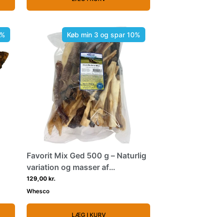
0%
Køb min 3 og spar 10%
Favorit Mix Ged 500 g – Naturlig
variation og masser af
tyggeglæde til din hund
129,00 kr.
Whesco
LÆG I KURV