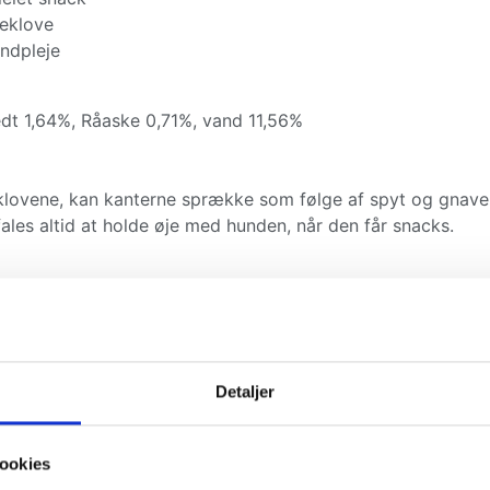
seklove
andpleje
dt 1,64%, Råaske 0,71%, vand 11,56%
lovene, kan kanterne sprække som følge af spyt og gnaven
ales altid at holde øje med hunden, når den får snacks.
ig snack, der både underholder og styrker dens tænder.
Detaljer
ookies