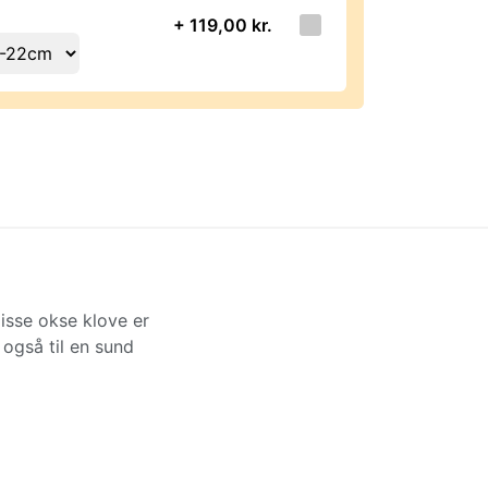
+ 119,00 kr.
Disse okse klove er
 også til en sund