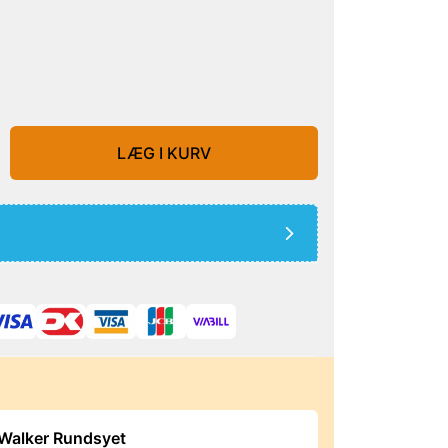
LÆG I KURV
Walker Rundsyet