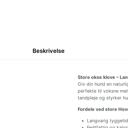
Beskrivelse
Store okse klove – Lan
Giv din hund en naturli
perfekte til voksne mel
tandpleje og styrker h
Fordele ved store Hov
Langvarig tyggetid
Fedtfattig og kalor