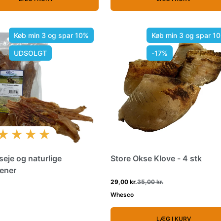
Køb min 3 og spar 10%
Køb min 3 og spar 1
UDSOLGT
-17%
★★★★
seje og naturlige
Store Okse Klove - 4 stk
ener
29,00 kr.
35,00 kr.
Whesco
LÆG I KURV