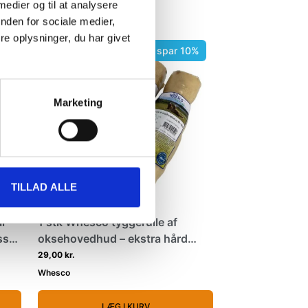
 medier og til at analysere
nden for sociale medier,
e oplysninger, du har givet
0%
Køb min 3 og spar 10%
Marketing
TILLAD ALLE
l –
1 stk Whesco tyggerulle af
sser
oksehovedhud – ekstra hård
tyggegodbid
29,00 kr.
Whesco
LÆG I KURV