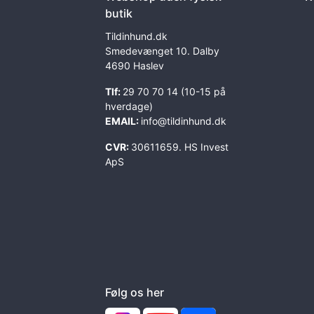
butik
Tildinhund.dk
Smedevænget 10. Dalby
4690 Haslev
Tlf:
29 70 70 14 (10-15 på
hverdage)
EMAIL:
info@tildinhund.dk
CVR:
30611659. HS Invest
ApS
Følg os her