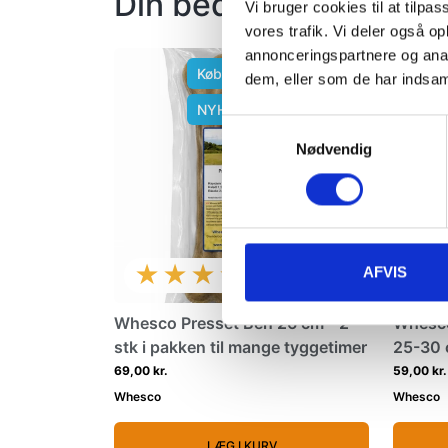
Din bedste ven vil ogs
Vi bruger cookies til at tilpas
vores trafik. Vi deler også 
annonceringspartnere og anal
Køb min 3 og spar 10%
dem, eller som de har indsaml
NYHED
Samtykkevalg
Nødvendig
★★★★★
AFVIS
Whesco Presset Ben 26 cm - 2
Whesco
stk i pakken til mange tyggetimer
25-30 
69,00 kr.
59,00 kr.
Whesco
Whesco
LÆG I KURV