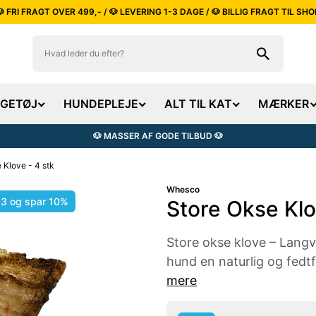
🐶 FRI FRAGT OVER 499,- / 🐶 LEVERING 1-3 DAGE / 🐶 BILLIG FRAGT TIL SHO
EGETØJ
HUNDEPLEJE
ALT TIL KAT
MÆRKER
🐶 MASSER AF GODE TILBUD 🐶
 Klove - 4 stk
Whesco
 3 og spar 10%
Store Okse Klo
Store okse klove – Langv
hund en naturlig og fedtfa
mere