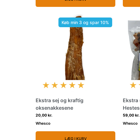
Køb min 3 og spar 10%
★★★★★
★
Ekstra sej og kraftig
Ekstra 
oksenakkesene
Hestes
20,00 kr.
59,00 kr.
Whesco
Whesco
LÆG I KURV