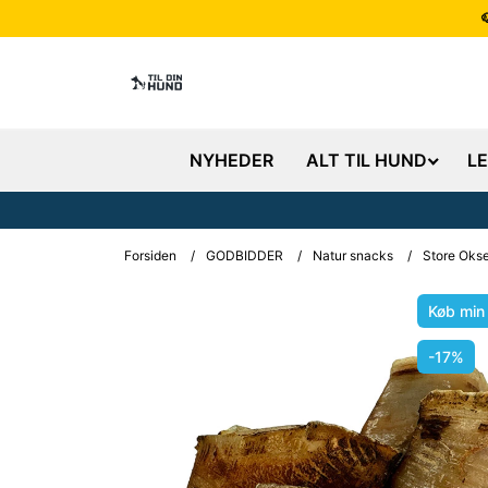
NYHEDER
ALT TIL HUND
L
Forsiden
/
GODBIDDER
/
Natur snacks
/
Store Okse
Køb min
-17%