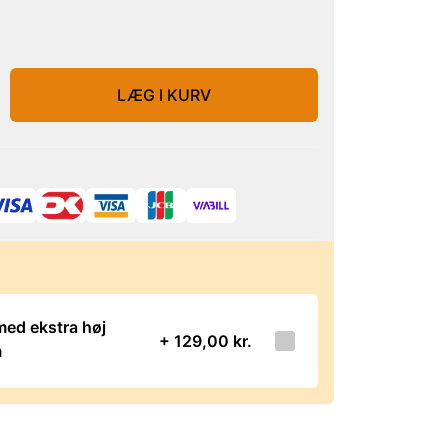
LÆG I KURV
ed ekstra høj
+ 129,00 kr.
m