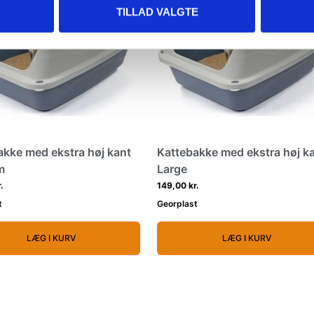
TILLAD VALGTE
akke med ekstra høj kant
Kattebakke med ekstra høj k
m
Large
.
149,00 kr.
t
Georplast
LÆG I KURV
LÆG I KURV