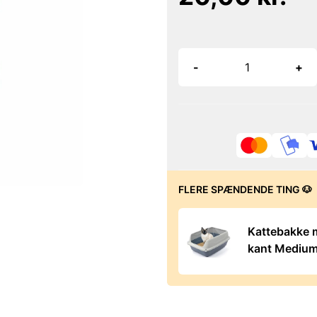
-
+
FLERE SPÆNDENDE TING 🐶
Kattebakke m
kant Mediu