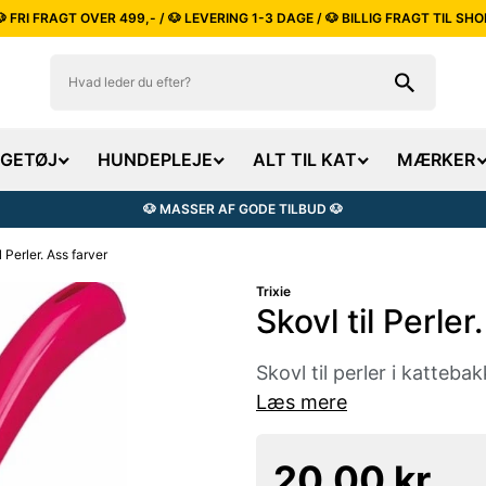
🐶 FRI FRAGT OVER 499,- / 🐶 LEVERING 1-3 DAGE / 🐶 BILLIG FRAGT TIL SHO
EGETØJ
HUNDEPLEJE
ALT TIL KAT
MÆRKER
🐶 MASSER AF GODE TILBUD 🐶
l Perler. Ass farver
Trixie
Skovl til Perler
Skovl til perler i katteb
Læs mere
20,00 kr.