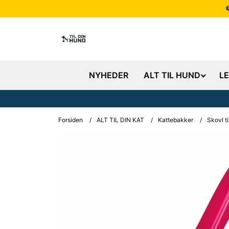
NYHEDER
ALT TIL HUND
L
Forsiden
/
ALT TIL DIN KAT
/
Kattebakker
/
Skovl ti