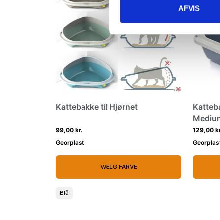
AFVIS
Kattebakke til Hjørnet
Katteb
Mediu
99,00 kr.
129,00 kr
Georplast
Georplas
VÆLG FARVE
Blå