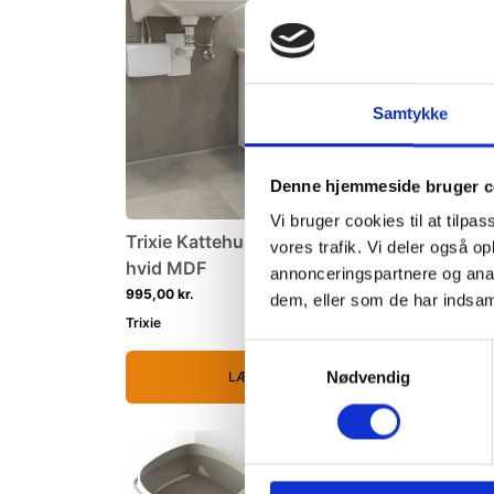
Samtykke
Denne hjemmeside bruger c
Vi bruger cookies til at tilpas
Trixie Kattehus til kattebakke
Trixie 
vores trafik. Vi deler også 
hvid MDF
topind
annonceringspartnere og anal
995,00 kr.
299,00 k
dem, eller som de har indsaml
Trixie
Trixie
Samtykkevalg
LÆG I KURV
Nødvendig