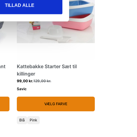
TILLAD ALLE
ant
Kattebakke Starter Sæt til
killinger
99,00 kr.
129,00 kr.
Savic
VÆLG FARVE
Blå
Pink