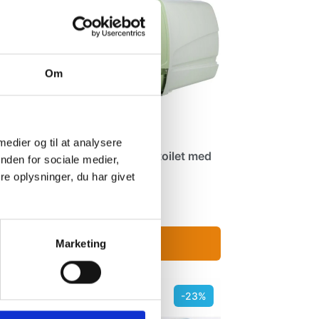
Om
 medier og til at analysere
Trixie EasyDraw kattetoilet med
nden for sociale medier,
udtræksbakke
e oplysninger, du har givet
599,00 kr.
Trixie
LÆG I KURV
Marketing
-23%