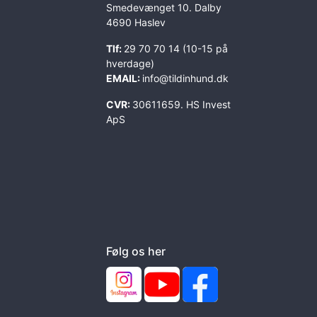
Smedevænget 10. Dalby
4690 Haslev
Tlf:
29 70 70 14 (10-15 på
hverdage)
EMAIL:
info@tildinhund.dk
CVR:
30611659. HS Invest
ApS
Følg os her