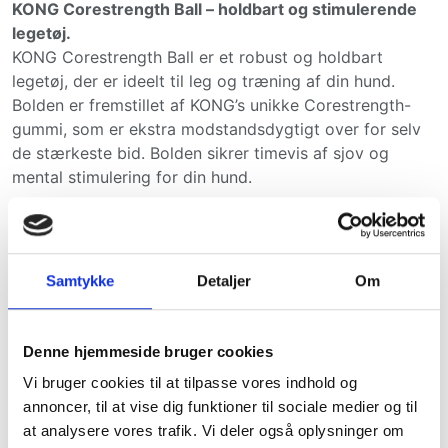
KONG Corestrength Ball – holdbart og stimulerende
legetøj.
KONG Corestrength Ball er et robust og holdbart
legetøj, der er ideelt til leg og træning af din hund.
Bolden er fremstillet af KONG’s unikke Corestrength-
gummi, som er ekstra modstandsdygtigt over for selv
de stærkeste bid. Bolden sikrer timevis af sjov og
mental stimulering for din hund.
Fordele ved KONG Corestrength Ball:
Ekstra holdbar gummibold designet til intens
tygning.
Samtykke
Detaljer
Om
Stimulerer tænder og styrker kæbemuskulaturen.
Unikt bounce for ekstra sjov og leg.
Denne hjemmeside bruger cookies
Kan bruges til apporttræning.
Vi bruger cookies til at tilpasse vores indhold og
Produktinformation:
annoncer, til at vise dig funktioner til sociale medier og til
at analysere vores trafik. Vi deler også oplysninger om
Medium:
Ø6 cm – perfekt til mellemstore hunde.