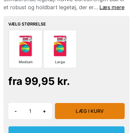
et robust og holdbart legetøj, der er...
Læs mere
VÆLG STØRRELSE
Medium
Large
fra 99,95 kr.
-
+
LÆG I KURV