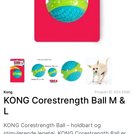
Kong
Produkt ID: 634.6590
KONG Corestrength Ball M &
L
KONG Corestrength Ball – holdbart og
stimulerende legetøj. KONG Corestrength Ball er