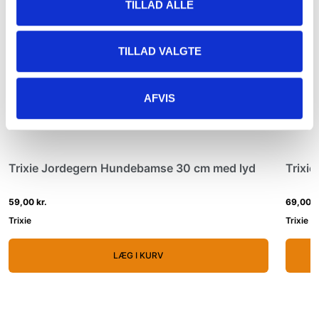
TILLAD ALLE
TILLAD VALGTE
AFVIS
Trixie Jordegern Hundebamse 30 cm med lyd
Trixi
59,00 kr.
69,00 k
Trixie
Trixie
LÆG I KURV