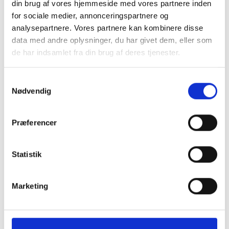
din brug af vores hjemmeside med vores partnere inden
Large:
Ø7,5 cm – ideel til større hunde.
for sociale medier, annonceringspartnere og
Mærke:
KONG – kendt for kvalitet og holdbarhed.
analysepartnere. Vores partnere kan kombinere disse
Giv din hund den ultimative legetøjsoplevelse med
data med andre oplysninger, du har givet dem, eller som
KONG Corestrength Ball – sjov, styrke og stimulering
de har indsamlet fra din brug af deres tjenester.
samlet i én bold!
Samtykkevalg
Nødvendig
Præferencer
Din bedste ven vil også elske dette
Statistik
Bland 2 og spar 10%
Marketing