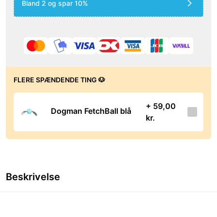
Bland 2 og spar 10%
FLERE SPÆNDENDE TING 🐶
+ 59,00
Dogman FetchBall blå
kr.
Beskrivelse