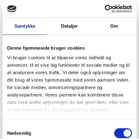
Produktinformation:
Størrelse:
22 cm – ideel til større hunde.
Samtykke
Detaljer
Om
Mærke:
KONG – kendt for holdbart og sjovt
hundelegetøj.
Giv din hund timevis af sjov og komfort med KONG
Denne hjemmeside bruger cookies
Comfort Kiddos Bear Large!
Vi bruger cookies til at tilpasse vores indhold og
annoncer, til at vise dig funktioner til sociale medier og til
at analysere vores trafik. Vi deler også oplysninger om
din brug af vores hjemmeside med vores partnere inden
for sociale medier, annonceringspartnere og
analysepartnere. Vores partnere kan kombinere disse
Din bedste ven vil også elske dette
data med andre oplysninger, du har givet dem, eller som
de har indsamlet fra din brug af deres tjenester.
Bland 2 og spar 10%
Samtykkevalg
Nødvendig