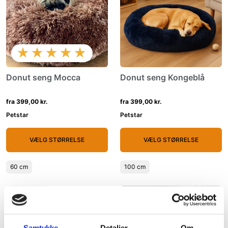
★★★★★
Donut seng Mocca
Donut seng Kongeblå
fra 399,00 kr.
fra 399,00 kr.
Petstar
Petstar
VÆLG STØRRELSE
VÆLG STØRRELSE
60 cm
100 cm
Køb 2 og spar 50%
Køb 2 og spar 50%
Samtykke
Detaljer
Om