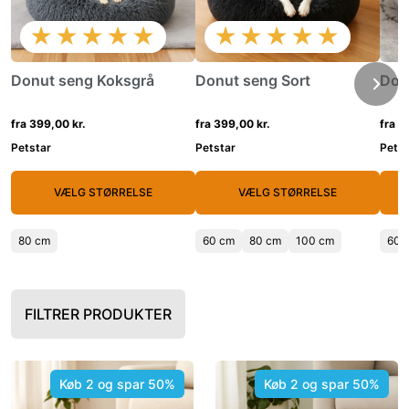
★★★★★
★★★★★
Donut seng Koksgrå
Donut seng Sort
Don
fra 399,00 kr.
fra 399,00 kr.
fra 3
Petstar
Petstar
Petst
VÆLG STØRRELSE
VÆLG STØRRELSE
80 cm
60 cm
80 cm
100 cm
60 
FILTRER PRODUKTER
Køb 2 og spar 50%
Køb 2 og spar 50%