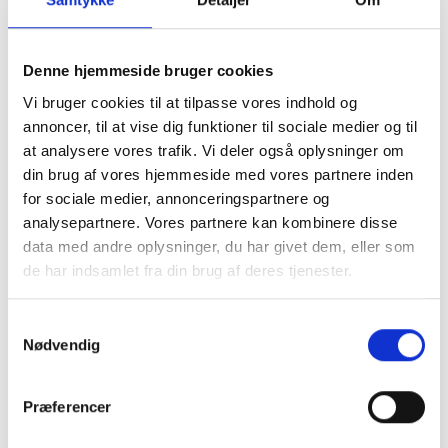
Denne hjemmeside bruger cookies
Vi bruger cookies til at tilpasse vores indhold og
annoncer, til at vise dig funktioner til sociale medier og til
Donut seng Lys Grå
Donut seng Beige
at analysere vores trafik. Vi deler også oplysninger om
din brug af vores hjemmeside med vores partnere inden
fra 399,00 kr.
fra 399,00 kr.
for sociale medier, annonceringspartnere og
Petstar
Petstar
analysepartnere. Vores partnere kan kombinere disse
data med andre oplysninger, du har givet dem, eller som
VÆLG STØRRELSE
VÆLG STØRRELSE
de har indsamlet fra din brug af deres tjenester.
60 cm
80 cm
100 cm
Samtykkevalg
Nødvendig
Køb 2 og spar 50%
Køb 2 og spar 50%
Præferencer